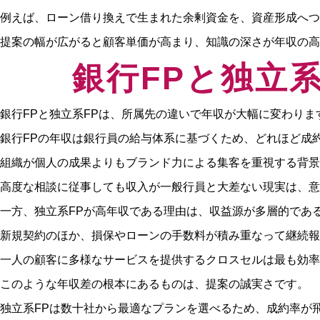
例えば、ローン借り換えで生まれた余剰資金を、資産形成へつ
提案の幅が広がると顧客単価が高まり、知識の深さが年収の高
銀行FPと独立
銀行FPと独立系FPは、所属先の違いで年収が大幅に変わりま
銀行FPの年収は銀行員の給与体系に基づくため、どれほど成
組織が個人の成果よりもブランド力による集客を重視する背景
高度な相談に従事しても収入が一般行員と大差ない現実は、意
一方、独立系FPが高年収である理由は、収益源が多層的であ
新規契約のほか、損保やローンの手数料が積み重なって継続報
一人の顧客に多様なサービスを提供するクロスセルは最も効率
このような年収差の根本にあるものは、提案の誠実さです。
独立系FPは数十社から最適なプランを選べるため、成約率が