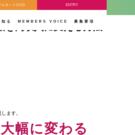
サルタントの1日
ENTRY
を知る
MEMBERS VOICE
募集要項
識を高収入に変える方法
説します。
て大幅に変わる