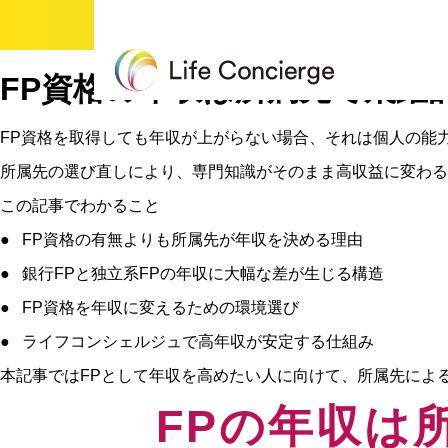
FP資格の年収は所属先で飛躍
FP資格を取得しても年収が上がらない場合、それは個人の能
所属先の選び直しにより、専門知識がそのまま高収益に変わる
この記事でわかること
● FP資格の有無よりも所属先が年収を決める理由
● 銀行FPと独立系FPの年収に大幅な差が生じる構造
● FP資格を年収に変えるための環境選び
● ライフコンシェルジュで高年収が安定する仕組み
本記事ではFPとして年収を高めたい人に向けて、所属先によ
FPの年収は