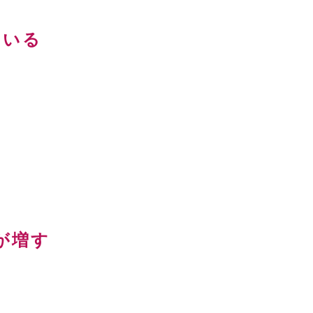
ている
。
が増す