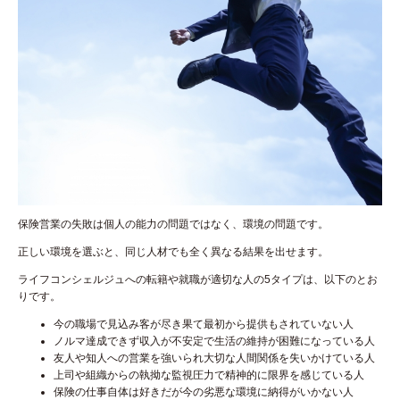
保険営業の失敗は個人の能力の問題ではなく、環境の問題です。
正しい環境を選ぶと、同じ人材でも全く異なる結果を出せます。
ライフコンシェルジュへの転籍や就職が適切な人の5タイプは、以下のとお
りです。
今の職場で見込み客が尽き果て最初から提供もされていない人
ノルマ達成できず収入が不安定で生活の維持が困難になっている人
友人や知人への営業を強いられ大切な人間関係を失いかけている人
上司や組織からの執拗な監視圧力で精神的に限界を感じている人
保険の仕事自体は好きだが今の劣悪な環境に納得がいかない人