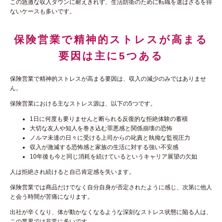
この急激な収入ダウンに耐えきれず、生活防衛のために転職を選ばざるを得
ないケースも多いです。
保険営業で精神的ストレスが高まる
要因は主に5つある
保険営業で精神的ストレスが高まる要因は、収入の減少のみではありませ
ん。
保険営業における主なストレス源は、以下の5つです。
1日に何度も要りませんと断られる反復的な拒絶体験の蓄積
大切な友人や知人を巻き込む罪悪感と関係崩壊の恐怖
ノルマ未達の日々に受ける上司からの叱責と執拗な監視圧力
収入が激減する恐怖感と家族の生活に対する強い不安感
10年後も今と同じ消耗を続けているというキャリア展望の欠如
人は拒絶され続けると自己肯定感を失います。
保険営業では商品だけでなく自分自身が否定されたように感じ、次第に他人
と会う時間が苦痛になります。
出社が辛くなり、体が動かなくなるような深刻なストレス状態に陥る人は、
この業界では非常に多いです。