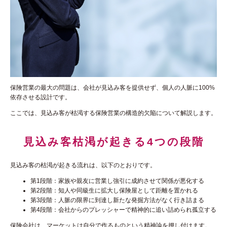
保険営業の最大の問題は、会社が見込み客を提供せず、個人の人脈に100%
依存させる設計です。
ここでは、見込み客が枯渇する保険営業の構造的欠陥について解説します。
見込み客枯渇が起きる4つの段階
見込み客の枯渇が起きる流れは、以下のとおりです。
第1段階：家族や親友に営業し強引に成約させて関係が悪化する
第2段階：知人や同級生に拡大し保険屋として距離を置かれる
第3段階：人脈の限界に到達し新たな発掘方法がなく行き詰まる
第4段階：会社からのプレッシャーで精神的に追い詰められ孤立する
保険会社は、マーケットは自分で作るものという精神論を押し付けます。