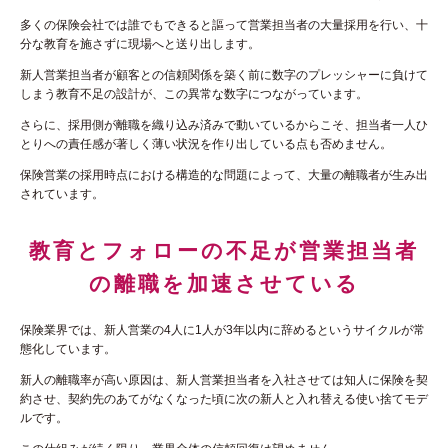
多くの保険会社では誰でもできると謳って営業担当者の大量採用を行い、十
分な教育を施さずに現場へと送り出します。
新人営業担当者が顧客との信頼関係を築く前に数字のプレッシャーに負けて
しまう教育不足の設計が、この異常な数字につながっています。
さらに、採用側が離職を織り込み済みで動いているからこそ、担当者一人ひ
とりへの責任感が著しく薄い状況を作り出している点も否めません。
保険営業の採用時点における構造的な問題によって、大量の離職者が生み出
されています。
教育とフォローの不足が営業担当者
の離職を加速させている
保険業界では、新人営業の4人に1人が3年以内に辞めるというサイクルが常
態化しています。
新人の離職率が高い原因は、新人営業担当者を入社させては知人に保険を契
約させ、契約先のあてがなくなった頃に次の新人と入れ替える使い捨てモデ
ルです。