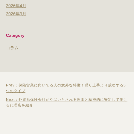
2026年4月
2026年3月
Category
コラム
投
Prev：保険営業に向いてる人の意外な特徴！喋り上手より成功する5
稿
つのタイプ
ナ
Next：外資系保険会社がやばいとされる理由と精神的に安定して働け
る代理店を紹介
ビ
ゲ
ー
シ