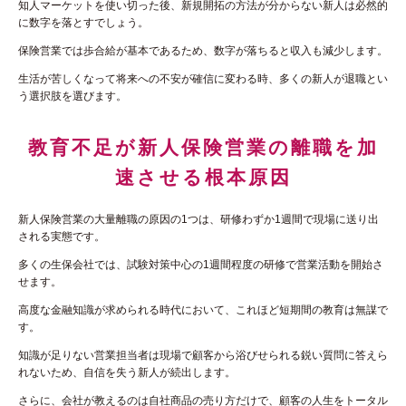
知人マーケットを使い切った後、新規開拓の方法が分からない新人は必然的
に数字を落とすでしょう。
保険営業では歩合給が基本であるため、数字が落ちると収入も減少します。
生活が苦しくなって将来への不安が確信に変わる時、多くの新人が退職とい
う選択肢を選びます。
教育不足が新人保険営業の離職を加
速させる根本原因
新人保険営業の大量離職の原因の1つは、研修わずか1週間で現場に送り出
される実態です。
多くの生保会社では、試験対策中心の1週間程度の研修で営業活動を開始さ
せます。
高度な金融知識が求められる時代において、これほど短期間の教育は無謀で
す。
知識が足りない営業担当者は現場で顧客から浴びせられる鋭い質問に答えら
れないため、自信を失う新人が続出します。
さらに、会社が教えるのは自社商品の売り方だけで、顧客の人生をトータル