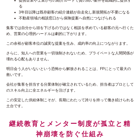
提携企業や士業からの紹介ルートで質の高い案件を組織的に提供す
る
3年目以降は既存顧客の紹介連鎖が自走化し新規開拓が不要になる
不動産領域の相談窓口から保険提案へ自然につなげられる
集客では自分から頭を下げるのではなく相談を求めている顧客の元へ行くた
め、営業の心理的ハードルは劇的に下がります。
この余裕が顧客本位の誠実な提案を生み、成約率の向上につながります。
さらに、知人への営業を一切強制されないため、プライベートな人間関係が
壊れる心配もありません。
明日会う人がいないという恐怖から解放されることは、FPにとって最大の
救いです。
会社が集客を担当する分業体制が確立されているため、担当者はプロとして
のスキル向上に全エネルギーを注げます。
この安定した供給体制こそが、長期にわたって誇りを持って働き続けられる
土台です。
継続教育とメンター制度が孤立と精
神崩壊を防ぐ仕組み