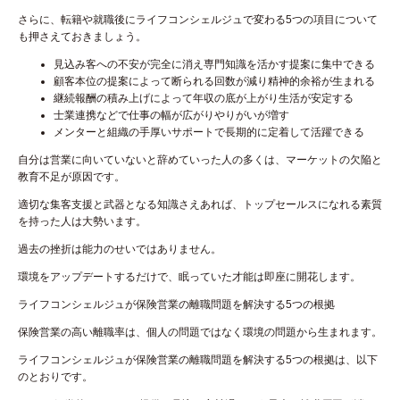
さらに、転籍や就職後にライフコンシェルジュで変わる5つの項目について
も押さえておきましょう。
見込み客への不安が完全に消え専門知識を活かす提案に集中できる
顧客本位の提案によって断られる回数が減り精神的余裕が生まれる
継続報酬の積み上げによって年収の底が上がり生活が安定する
士業連携などで仕事の幅が広がりやりがいが増す
メンターと組織の手厚いサポートで長期的に定着して活躍できる
自分は営業に向いていないと辞めていった人の多くは、マーケットの欠陥と
教育不足が原因です。
適切な集客支援と武器となる知識さえあれば、トップセールスになれる素質
を持った人は大勢います。
過去の挫折は能力のせいではありません。
環境をアップデートするだけで、眠っていた才能は即座に開花します。
ライフコンシェルジュが保険営業の離職問題を解決する5つの根拠
保険営業の高い離職率は、個人の問題ではなく環境の問題から生まれます。
ライフコンシェルジュが保険営業の離職問題を解決する5つの根拠は、以下
のとおりです。