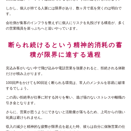
しかし、個人が持てる人脈には限界があり、数ヶ月で底を突くのは明白で
す。
会社側が集客のインフラを整えずに個人にリスクを丸投げする構造が、多く
の営業職員を崖っぷちへと追いやっています。
断られ続けるという精神的消耗の蓄
積が限界に達する過程
見込み客がいない中で飛び込みや電話営業を強要されると、拒絶される体験
だけが積み上がります。
100回声をかけても90回近く断られる環境は、常人のメンタルを容易に破壊
するでしょう。
この高い拒絶率が仕事に対する誇りを奪い、逃げ場のないストレスや離職の
引き金となります。
さらに、営業が思うようにできないと活動量が落ちるため、上司からの強い
叱責は避けられません。
収入の減少と精神的な疲弊が限界点を超えた時、彼らは自分に保険営業の仕