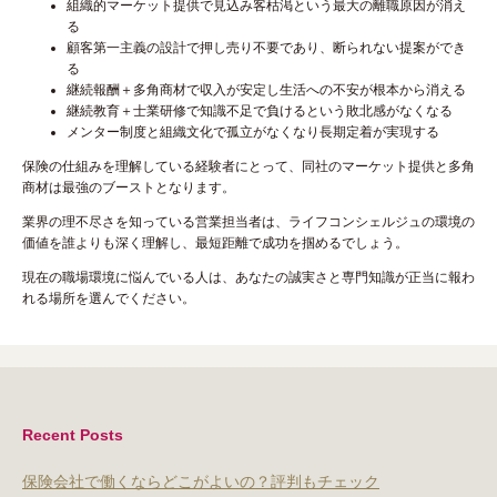
組織的マーケット提供で見込み客枯渇という最大の離職原因が消え
る
顧客第一主義の設計で押し売り不要であり、断られない提案ができ
る
継続報酬＋多角商材で収入が安定し生活への不安が根本から消える
継続教育＋士業研修で知識不足で負けるという敗北感がなくなる
メンター制度と組織文化で孤立がなくなり長期定着が実現する
保険の仕組みを理解している経験者にとって、同社のマーケット提供と多角
商材は最強のブーストとなります。
業界の理不尽さを知っている営業担当者は、ライフコンシェルジュの環境の
価値を誰よりも深く理解し、最短距離で成功を掴めるでしょう。
現在の職場環境に悩んでいる人は、あなたの誠実さと専門知識が正当に報わ
れる場所を選んでください。
Recent Posts
保険会社で働くならどこがよいの？評判もチェック