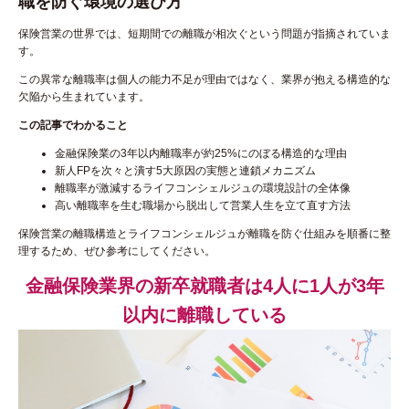
職を防ぐ環境の選び方
保険営業の世界では、短期間での離職が相次ぐという問題が指摘されていま
す。
この異常な離職率は個人の能力不足が理由ではなく、業界が抱える構造的な
欠陥から生まれています。
この記事でわかること
金融保険業の3年以内離職率が約25%にのぼる構造的な理由
新人FPを次々と潰す5大原因の実態と連鎖メカニズム
離職率が激減するライフコンシェルジュの環境設計の全体像
高い離職率を生む職場から脱出して営業人生を立て直す方法
保険営業の離職構造とライフコンシェルジュが離職を防ぐ仕組みを順番に整
理するため、ぜひ参考にしてください。
金融保険業界の新卒就職者は4人に1人が3年
以内に離職している