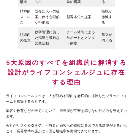
構造
スク
系の構築
る
精神的
既存知人への提
拒絶が
ストレ
案に伴う心理的
顧客本位の提案
激減す
ス
な拒絶感
る
数字管理に偏っ
チーム体制による
組織内
孤立が
た指導と孤独な
サポートとメンタ
の孤立
消える
営業活動
ー制度
5大原因のすべてを組織的に解消する
設計がライフコンシェルジュに存在
する理由
ライフコンシェルジュは、人が辞める理由を徹底的に排除したプラットフォ
ームを構築する会社です。
集客や教育などの全てにおいて、担当者が不安を感じない仕組みを整えてい
ます。
会社がリスクを引き受け担当者が顧客への貢献に専念できる環境があるから
こそ、業界水準を遥かに下回る離職率を実現できています。