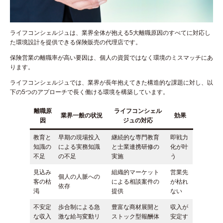
ライフコンシェルジュは、業界全体が抱える5大離職原因のすべてに対応し
た環境設計を提供できる保険販売の代理店です。
保険営業の離職率が高い要因は、個人の資質ではなく環境のミスマッチにあ
ります。
ライフコンシェルジュでは、業界が長年抱えてきた構造的な課題に対し、以
下の5つのアプローチで長く働ける環境を構築しています。
離職原
ライフコンシェル
業界一般の状況
効果
因
ジュの対応
教育と
早期の現場投入
継続的な専門教育
即戦力
知識の
による実務知識
と士業連携研修の
化が叶
不足
の不足
実施
う
見込み
組織的マーケット
営業先
個人の人脈への
客の枯
による相談案件の
が枯れ
依存
渇
提供
ない
不安定
歩合制による急
豊富な商材展開と
収入が
な収入
激な給与変動リ
ストック型報酬体
安定す