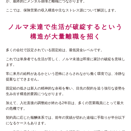
が、最終的にメンタル崩壊と離職につながります。
ここでは、保険営業の収入構造や主なストレス源について解説します。
ノルマ未達で生活が破綻するという
構造が大量離職を招く
多くの会社で設定されている固定給は、最低賃金レベルです。
これでは単身者でも生活が苦しく、ノルマ未達は即座に家計の破綻を意味し
ます。
常に来月の給料があるかという恐怖にさらされながら働く環境では、冷静な
提案などできません。
固定給の低さは新人の精神的な余裕を奪い、目先の契約を追う強引な姿勢を
生み出す構造的要因につながります。
加えて、入社直後の調整給が終わる2年目は、多くの営業職員にとって最大
の危機です。
契約高に応じた報酬体系では、前年の実績が切れた途端に手取りが半分以下
になるケースもあります。