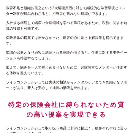
教育不足と組織的孤立という2大離職原因に対して継続的な学習環境とメン
ター制度が組み合わさると、担当者が折れない組織ができます。
入社後も継続して幅広い金融領域を学べる環境があるため、税務に関する知
識の獲得も可能です。
保険単体の提案では届かなかった、顧客の心に刺さる解決策を提示できま
す。
知識が武器となり顧客に感謝される体験が増えると、仕事に対するモチベー
ションも持続するでしょう。
加えて、悩みを一人で抱え込ませないために、経験豊富なメンターが伴走す
る体制を整えています。
ライフコンシェルジュでは実務の相談からメンタルケアまできめ細かなサポ
ートがあり、新人は安心して成長の階段を登れます。
特定の保険会社に縛られないため質
の高い提案を実現できる
ライフコンシェルジュで取り扱う商品は非常に幅広く、顧客それぞれに合っ