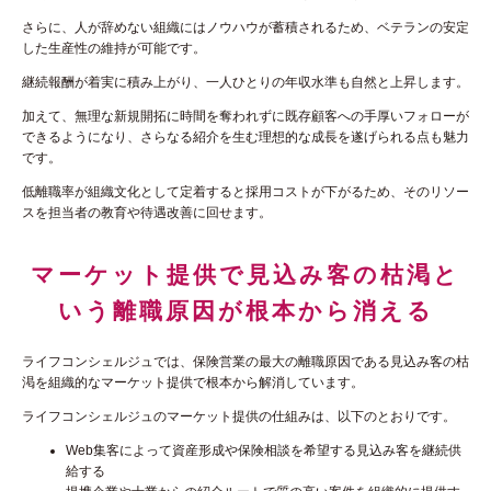
さらに、人が辞めない組織にはノウハウが蓄積されるため、ベテランの安定
した生産性の維持が可能です。
継続報酬が着実に積み上がり、一人ひとりの年収水準も自然と上昇します。
加えて、無理な新規開拓に時間を奪われずに既存顧客への手厚いフォローが
できるようになり、さらなる紹介を生む理想的な成長を遂げられる点も魅力
です。
低離職率が組織文化として定着すると採用コストが下がるため、そのリソー
スを担当者の教育や待遇改善に回せます。
マーケット提供で見込み客の枯渇と
いう離職原因が根本から消える
ライフコンシェルジュでは、保険営業の最大の離職原因である見込み客の枯
渇を組織的なマーケット提供で根本から解消しています。
ライフコンシェルジュのマーケット提供の仕組みは、以下のとおりです。
Web集客によって資産形成や保険相談を希望する見込み客を継続供
給する